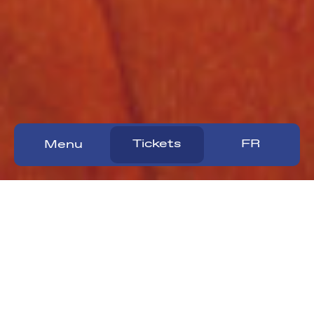
Tickets
FR
Menu
Défiez le terrible Mister
MOW, un illusionniste